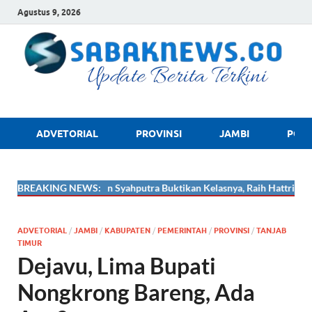
Agustus 9, 2026
sabaknews.
ADVETORIAL
PROVINSI
JAMBI
POLR
🔴
BREAKING NEWS:
Ade Mardian Syahputra Buktikan Kelasnya, Raih Hattrick Medali 
ADVETORIAL
/
JAMBI
/
KABUPATEN
/
PEMERINTAH
/
PROVINSI
/
TANJAB
TIMUR
Dejavu, Lima Bupati
Nongkrong Bareng, Ada