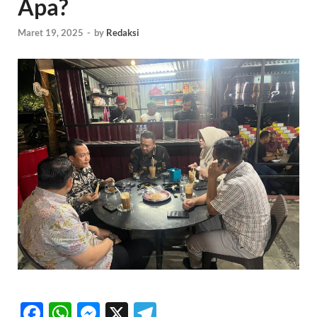
Apa?
Maret 19, 2025
-
by
Redaksi
F
W
M
X
T