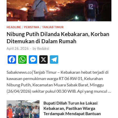
HEADLINE
/
PERISTIWA
/
TANJAB TIMUR
Nibung Putih Dilanda Kebakaran, Korban
Ditemukan di Dalam Rumah
April 26, 2026
-
by
Redaksi
F
W
M
X
T
ac
h
es
el
Sabaknews.co|Tanjab Timur – Kebakaran hebat terjadi di
e
at
se
e
kawasan permukiman warga RT 06 RW 01, Kelurahan
b
s
n
gr
Nibung Putih, Kecamatan Muara Sabak Barat, Minggu
o
A
g
a
(26/04/2026) sekitar pukul 00.30 WIB. Api yang muncul …
o
p
er
m
Bupati Dillah Turun ke Lokasi
k
p
Kebakaran, Pastikan Warga
Terdampak Mendapat Bantuan