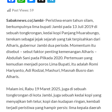
ac
h
es
el
Post Views:
59
e
at
se
e
Sabaknews.co|Jambi-
Peristiwa enam tahun silam,
b
s
n
gr
berkumpulnya lima bupati Jambi pada 13 Juli 2019 di
o
A
g
a
sebuah tongkrongan, kedai kopi Panjang Muarabungo,
o
p
er
m
terekam sebagai jejak sejarah yang tak terpisahkan dari
k
p
Alharis, gubernur Jambi dua periode. Momentum itu
disebut – sebut faktor penting kemenangan Alharis –
Abdullah Sani pada Pilkada 2020. Pertemuan yang
kemudian menjadi poros Lima Bupati, itu adalah Romi
Hariyanto, Adi Rodzal, Mashuri, Masnah Busro dan
Alharis.
Malam ini, Rabu 19 Maret 2025, juga di sebuah
tongkrongan di kota Jambi, juga sebuah kedai kopi yang
menyajikan teh telur, kopi dan kudapan ringan, kembali
terjadi peristiwa yang hampir persis: lima kepala daerah