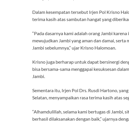
k
p
Dalam kesempatan tersebut Irjen Pol Krisno H
terima kasih atas sambutan hangat yang diberika
“Pada dasarnya kami adalah orang Jambi karena is
mewujudkan Jambi yang aman dan damai, serta me
Jambi sebelumnya,” ujar Krisno Halomoan.
Krisno juga berharap untuk dapat bersinergi de
bisa bersama-sama menggapai kesuksesan dalam 
Jambi.
Sementara itu, Irjen Pol Drs. Rusdi Hartono, ya
Selatan, menyampaikan rasa terima kasih atas se
“Alhamdulillah, selama kami bertugas di Jambi, si
berhasil dilaksanakan dengan baik,” ujarnya den