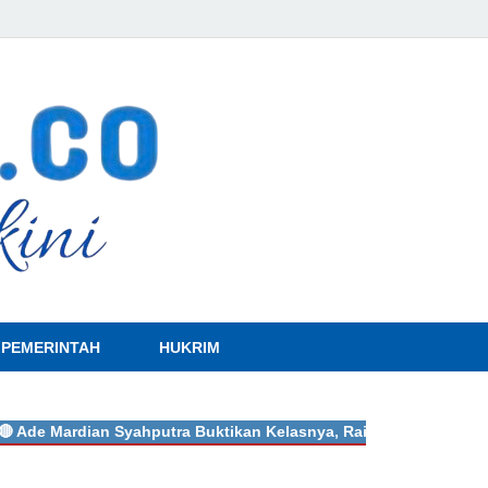
sabaknews.c
PEMERINTAH
HUKRIM
ardian Syahputra Buktikan Kelasnya, Raih Hattrick Medali Emas d