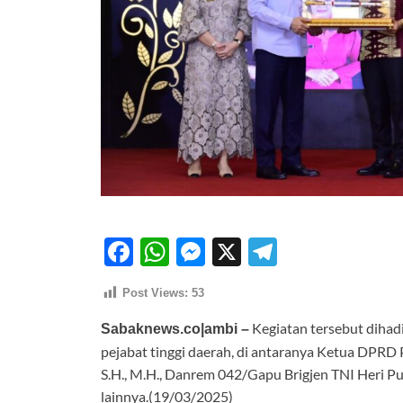
F
W
M
X
T
ac
h
es
el
Post Views:
53
e
at
se
e
Kegiatan tersebut dihadir
b
s
n
gr
Sabaknews.co|ambi –
pejabat tinggi daerah, di antaranya Ketua DPRD P
o
A
g
a
S.H., M.H., Danrem 042/Gapu Brigjen TNI Heri Pu
o
p
er
m
lainnya.(19/03/2025)