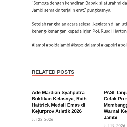
“Semoga dengan kehadiran Bapak, silaturahmi da
Jambi semakin terjalin erat,” pungkasnya.
Setelah rangkaian acara selesai, kegiatan dilan
kenang-kenangan kepada Irjen Pol. Rusdi Harton
#jambi #poldajambi #kapoldajambi #kapolri #polr
RELATED POSTS
Ade Mardian Syahputra
PASI Tanj
Buktikan Kelasnya, Raih
Cetak Pres
Hattrick Medali Emas di
Membangg
Kejurprov Atletik 2026
Warnai Kej
Jambi
Juli 22, 2026
Juli 19, 2026