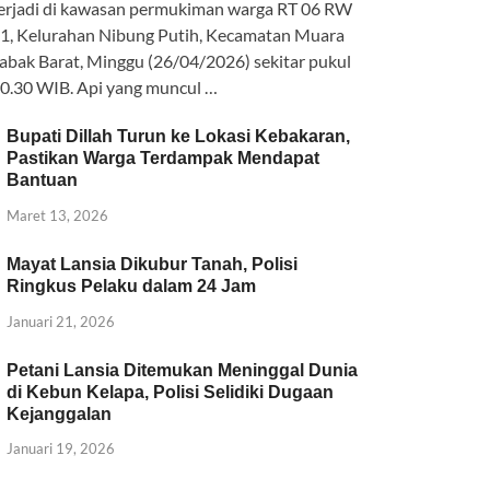
erjadi di kawasan permukiman warga RT 06 RW
b
s
n
gr
1, Kelurahan Nibung Putih, Kecamatan Muara
o
A
g
a
abak Barat, Minggu (26/04/2026) sekitar pukul
0.30 WIB. Api yang muncul …
o
p
er
m
k
p
Bupati Dillah Turun ke Lokasi Kebakaran,
Pastikan Warga Terdampak Mendapat
Bantuan
Maret 13, 2026
Mayat Lansia Dikubur Tanah, Polisi
Ringkus Pelaku dalam 24 Jam
Januari 21, 2026
Petani Lansia Ditemukan Meninggal Dunia
di Kebun Kelapa, Polisi Selidiki Dugaan
Kejanggalan
Januari 19, 2026