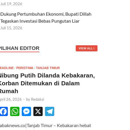
Juli 19, 2026
Dukung Pertumbuhan Ekonomi, Bupati Dillah
Tegaskan Investasi Bebas Pungutan Liar
Juli 15, 2026
PILIHAN EDITOR
VIEW ALL
EADLINE
/
PERISTIWA
/
TANJAB TIMUR
Nibung Putih Dilanda Kebakaran,
Korban Ditemukan di Dalam
Rumah
pril 26, 2026
-
by
Redaksi
F
W
M
X
T
ac
h
es
el
abaknews.co|Tanjab Timur – Kebakaran hebat
e
at
se
e