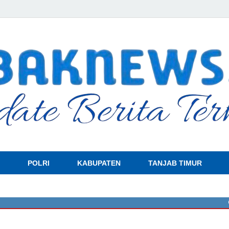
POLRI
KABUPATEN
TANJAB TIMUR
🔴
Ade M