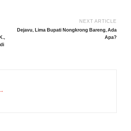
NEXT ARTICLE
Dejavu, Lima Bupati Nongkrong Bareng, Ada
K.,
Apa?
di
 →