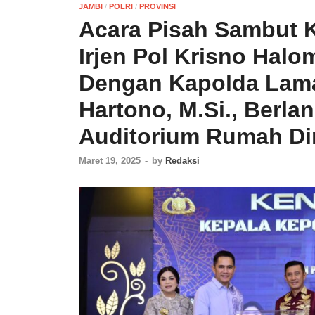
JAMBI
/
POLRI
/
PROVINSI
Acara Pisah Sambut 
Irjen Pol Krisno Halom
Dengan Kapolda Lama,
Hartono, M.Si., Berl
Auditorium Rumah Di
Maret 19, 2025
-
by
Redaksi