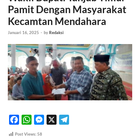
Pamit Dengan Masyarakat
Kecamtan Mendahara
Januari 16, 2025
-
by
Redaksi
F
W
M
X
T
ac
h
es
el
Post Views:
58
e
at
se
e