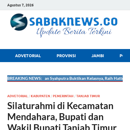
Agustus 7, 2026
sabaknews.
ADVETORIAL
PROVINSI
JAMBI
POLR
🔴
BREAKING NEWS:
Ade Mardian Syahputra Buktikan Kelasnya, Raih Hattrick Medali 
ADVETORIAL
/
KABUPATEN
/
PEMERINTAH
/
TANJAB TIMUR
Silaturahmi di Kecamatan
Mendahara, Bupati dan
Wakil Bupati Tanjab Timur