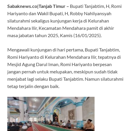
Sabaknews.co|Tanjab Timur –
Bupati Tanjabtim, H, Romi
b
s
n
gr
Hariyanto dan Wakil Bupati, H, Robby Nahliyansyah
o
A
g
a
silaturahmi sekaligus kunjungan kerja di Kelurahan
o
p
er
m
Mendahara Ilir, Kecamatan Mendahara pamit di akhir
k
p
masa jabatan tahun 2025, Kamis (16/01/2025).
Mengawali kunjungan di hari pertama, Bupati Tanjabtim,
Romi Hariyanto di Kelurahan Mendahara Ilir, tepatnya di
Mesjid Agung Darul Iman, Romi Hariyanto berpesan
jangan pernah untuk melupakan, meskipun sudah tidak
menjabat lagi selaku Bupati Tanjabtim. Namun silaturahmi
tetap terjalin dengan baik.