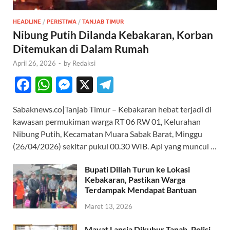
HEADLINE
/
PERISTIWA
/
TANJAB TIMUR
Nibung Putih Dilanda Kebakaran, Korban
Ditemukan di Dalam Rumah
April 26, 2026
-
by
Redaksi
F
W
M
X
T
ac
h
es
el
Sabaknews.co|Tanjab Timur – Kebakaran hebat terjadi di
e
at
se
e
kawasan permukiman warga RT 06 RW 01, Kelurahan
b
s
n
gr
Nibung Putih, Kecamatan Muara Sabak Barat, Minggu
o
A
g
a
(26/04/2026) sekitar pukul 00.30 WIB. Api yang muncul …
o
p
er
m
Bupati Dillah Turun ke Lokasi
k
p
Kebakaran, Pastikan Warga
Terdampak Mendapat Bantuan
Maret 13, 2026
Mayat Lansia Dikubur Tanah, Polisi