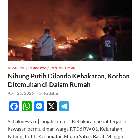
HEADLINE
/
PERISTIWA
/
TANJAB TIMUR
Nibung Putih Dilanda Kebakaran, Korban
Ditemukan di Dalam Rumah
April 26, 2026
-
by
Redaksi
F
W
M
X
T
ac
h
es
el
Sabaknews.co|Tanjab Timur – Kebakaran hebat terjadi di
e
at
se
e
kawasan permukiman warga RT 06 RW 01, Kelurahan
b
s
n
gr
Nibung Putih, Kecamatan Muara Sabak Barat, Minggu