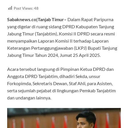
ac
h
es
el
Post Views:
48
e
at
se
e
Sabaknews.co|Tanjab Timur–
Dalam Rapat Paripurna
b
s
n
gr
yang digelar di ruang sidang DPRD Kabupaten Tanjung
o
A
g
a
Jabung Timur (Tanjabtim), Komisi II DPRD secara resmi
o
p
er
m
menyampaikan Laporan Komisi II terhadap Laporan
k
p
Keterangan Pertanggungjawaban (LKPJ) Bupati Tanjung
Jabung Timur Tahun 2024, Jumat 25 April 2025.
Acara tersebut langsung di Pimpinan Ketua DPRD dan
Anggota DPRD Tanjabtim, dihadiri Sekda, unsur
Forkopimda, Sekretaris Dewan, Staf Ahli, para Asisten,
serta sejumlah pejabat di lingkungan Pemkab Tanjabtim
dan undangan lainnya.