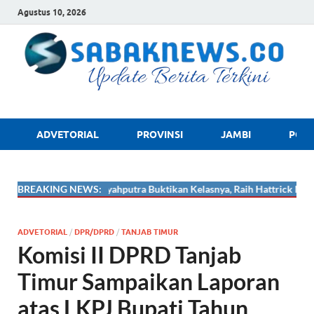
Agustus 10, 2026
sabaknews.
ADVETORIAL
PROVINSI
JAMBI
POLR

Ade Mardian Syahputra Buktikan Kelasnya, Raih Hattrick Medali Emas 
BREAKING NEWS:
ADVETORIAL
/
DPR/DPRD
/
TANJAB TIMUR
Komisi II DPRD Tanjab
Timur Sampaikan Laporan
atas LKPJ Bupati Tahun