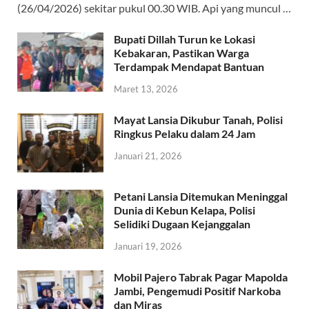
o
A
g
a
(26/04/2026) sekitar pukul 00.30 WIB. Api yang muncul …
o
p
er
m
Bupati Dillah Turun ke Lokasi
k
p
Kebakaran, Pastikan Warga
Terdampak Mendapat Bantuan
Maret 13, 2026
Mayat Lansia Dikubur Tanah, Polisi
Ringkus Pelaku dalam 24 Jam
Januari 21, 2026
Petani Lansia Ditemukan Meninggal
Dunia di Kebun Kelapa, Polisi
Selidiki Dugaan Kejanggalan
Januari 19, 2026
Mobil Pajero Tabrak Pagar Mapolda
Jambi, Pengemudi Positif Narkoba
dan Miras